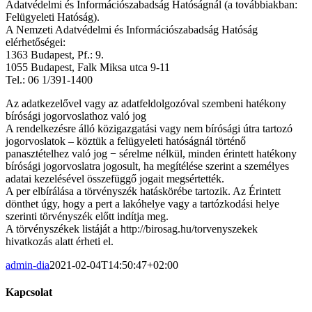
Adatvédelmi és Információszabadság Hatóságnál (a továbbiakban:
Felügyeleti Hatóság).
A Nemzeti Adatvédelmi és Információszabadság Hatóság
elérhetőségei:
1363 Budapest, Pf.: 9.
1055 Budapest, Falk Miksa utca 9-11
Tel.: 06 1/391-1400
Az adatkezelővel vagy az adatfeldolgozóval szembeni hatékony
bírósági jogorvoslathoz való jog
A rendelkezésre álló közigazgatási vagy nem bírósági útra tartozó
jogorvoslatok – köztük a felügyeleti hatóságnál történő
panasztételhez való jog − sérelme nélkül, minden érintett hatékony
bírósági jogorvoslatra jogosult, ha megítélése szerint a személyes
adatai kezelésével összefüggő jogait megsértették.
A per elbírálása a törvényszék hatáskörébe tartozik. Az Érintett
dönthet úgy, hogy a pert a lakóhelye vagy a tartózkodási helye
szerinti törvényszék előtt indítja meg.
A törvényszékek listáját a http://birosag.hu/torvenyszekek
hivatkozás alatt érheti el.
admin-dia
2021-02-04T14:50:47+02:00
Kapcsolat