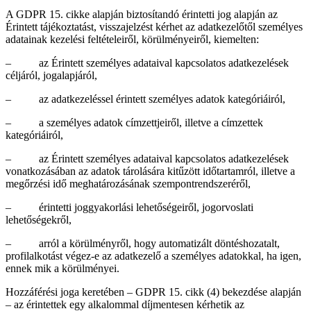
A GDPR 15. cikke alapján biztosítandó érintetti jog alapján az
Érintett tájékoztatást, visszajelzést kérhet az adatkezelőtől személyes
adatainak kezelési feltételeiről, körülményeiről, kiemelten:
– az Érintett személyes adataival kapcsolatos adatkezelések
céljáról, jogalapjáról,
– az adatkezeléssel érintett személyes adatok kategóriáiról,
– a személyes adatok címzettjeiről, illetve a címzettek
kategóriáiról,
– az Érintett személyes adataival kapcsolatos adatkezelések
vonatkozásában az adatok tárolására kitűzött időtartamról, illetve a
megőrzési idő meghatározásának szempontrendszeréről,
– érintetti joggyakorlási lehetőségeiről, jogorvoslati
lehetőségekről,
– arról a körülményről, hogy automatizált döntéshozatalt,
profilalkotást végez-e az adatkezelő a személyes adatokkal, ha igen,
ennek mik a körülményei.
Hozzáférési joga keretében – GDPR 15. cikk (4) bekezdése alapján
– az érintettek egy alkalommal díjmentesen kérhetik az