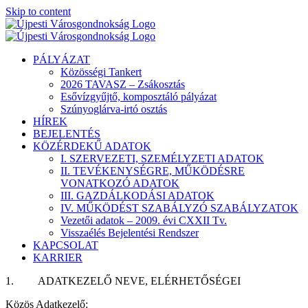
Skip to content
PÁLYÁZAT
Közösségi Tankert
2026 TAVASZ – Zsákosztás
Esővízgyűjtő, komposztáló pályázat
Szúnyoglárva-irtó osztás
HÍREK
BEJELENTÉS
KÖZÉRDEKŰ ADATOK
I. SZERVEZETI, SZEMÉLYZETI ADATOK
II. TEVÉKENYSÉGRE, MŰKÖDÉSRE
VONATKOZÓ ADATOK
III. GAZDÁLKODÁSI ADATOK
IV. MŰKÖDÉST SZABÁLYZÓ SZABÁLYZATOK
Vezetői adatok – 2009. évi CXXII Tv.
Visszaélés Bejelentési Rendszer
KAPCSOLAT
KARRIER
1. ADATKEZELŐ NEVE, ELÉRHETŐSÉGEI
Közös Adatkezelő: