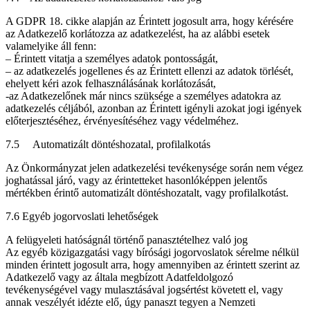
A GDPR 18. cikke alapján az Érintett jogosult arra, hogy kérésére
az Adatkezelő korlátozza az adatkezelést, ha az alábbi esetek
valamelyike áll fenn:
– Érintett vitatja a személyes adatok pontosságát,
– az adatkezelés jogellenes és az Érintett ellenzi az adatok törlését,
ehelyett kéri azok felhasználásának korlátozását,
-az Adatkezelőnek már nincs szüksége a személyes adatokra az
adatkezelés céljából, azonban az Érintett igényli azokat jogi igények
előterjesztéséhez, érvényesítéséhez vagy védelméhez.
7.5 Automatizált döntéshozatal, profilalkotás
Az Önkormányzat jelen adatkezelési tevékenysége során nem végez
joghatással járó, vagy az érintetteket hasonlóképpen jelentős
mértékben érintő automatizált döntéshozatalt, vagy profilalkotást.
7.6 Egyéb jogorvoslati lehetőségek
A felügyeleti hatóságnál történő panasztételhez való jog
Az egyéb közigazgatási vagy bírósági jogorvoslatok sérelme nélkül
minden érintett jogosult arra, hogy amennyiben az érintett szerint az
Adatkezelő vagy az általa megbízott Adatfeldolgozó
tevékenységével vagy mulasztásával jogsértést követett el, vagy
annak veszélyét idézte elő, úgy panaszt tegyen a Nemzeti