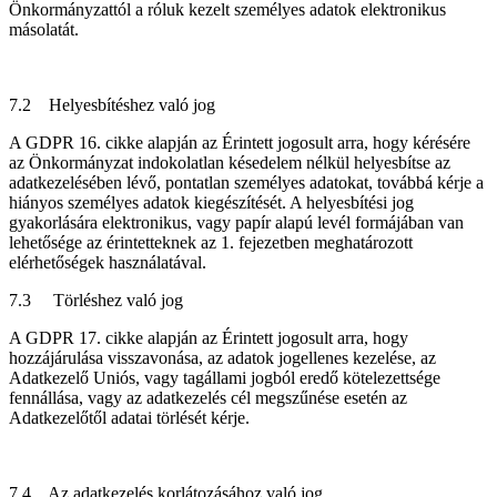
Önkormányzattól a róluk kezelt személyes adatok elektronikus
másolatát.
7.2 Helyesbítéshez való jog
A GDPR 16. cikke alapján az Érintett jogosult arra, hogy kérésére
az Önkormányzat indokolatlan késedelem nélkül helyesbítse az
adatkezelésében lévő, pontatlan személyes adatokat, továbbá kérje a
hiányos személyes adatok kiegészítését. A helyesbítési jog
gyakorlására elektronikus, vagy papír alapú levél formájában van
lehetősége az érintetteknek az 1. fejezetben meghatározott
elérhetőségek használatával.
7.3 Törléshez való jog
A GDPR 17. cikke alapján az Érintett jogosult arra, hogy
hozzájárulása visszavonása, az adatok jogellenes kezelése, az
Adatkezelő Uniós, vagy tagállami jogból eredő kötelezettsége
fennállása, vagy az adatkezelés cél megszűnése esetén az
Adatkezelőtől adatai törlését kérje.
7.4 Az adatkezelés korlátozásához való jog