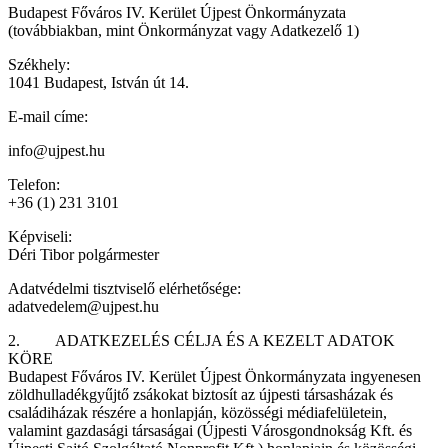
Budapest Főváros IV. Kerület Újpest Önkormányzata
(továbbiakban, mint Önkormányzat vagy Adatkezelő 1)
Székhely:
1041 Budapest, István út 14.
E-mail címe:
info@ujpest.hu
Telefon:
+36 (1) 231 3101
Képviseli:
Déri Tibor polgármester
Adatvédelmi tisztviselő elérhetősége:
adatvedelem@ujpest.hu
2. ADATKEZELÉS CÉLJA ÉS A KEZELT ADATOK
KÖRE
Budapest Főváros IV. Kerület Újpest Önkormányzata ingyenesen
zöldhulladékgyűjtő zsákokat biztosít az újpesti társasházak és
családiházak részére a honlapján, közösségi médiafelületein,
valamint gazdasági társaságai (Újpesti Városgondnokság Kft. és