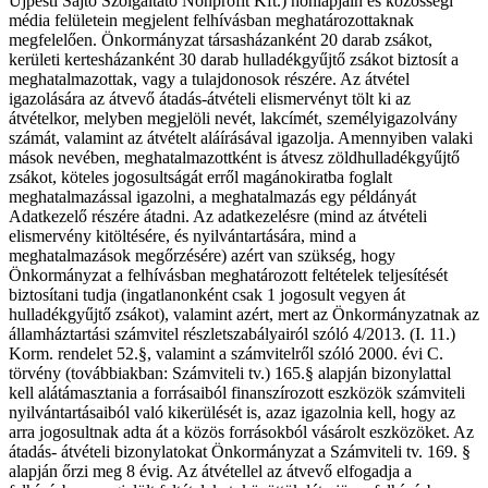
Újpesti Sajtó Szolgáltató Nonprofit Kft.) honlapjain és közösségi
média felületein megjelent felhívásban meghatározottaknak
megfelelően. Önkormányzat társasházanként 20 darab zsákot,
kerületi kertesházanként 30 darab hulladékgyűjtő zsákot biztosít a
meghatalmazottak, vagy a tulajdonosok részére. Az átvétel
igazolására az átvevő átadás-átvételi elismervényt tölt ki az
átvételkor, melyben megjelöli nevét, lakcímét, személyigazolvány
számát, valamint az átvételt aláírásával igazolja. Amennyiben valaki
mások nevében, meghatalmazottként is átvesz zöldhulladékgyűjtő
zsákot, köteles jogosultságát erről magánokiratba foglalt
meghatalmazással igazolni, a meghatalmazás egy példányát
Adatkezelő részére átadni. Az adatkezelésre (mind az átvételi
elismervény kitöltésére, és nyilvántartására, mind a
meghatalmazások megőrzésére) azért van szükség, hogy
Önkormányzat a felhívásban meghatározott feltételek teljesítését
biztosítani tudja (ingatlanonként csak 1 jogosult vegyen át
hulladékgyűjtő zsákot), valamint azért, mert az Önkormányzatnak az
államháztartási számvitel részletszabályairól szóló 4/2013. (I. 11.)
Korm. rendelet 52.§, valamint a számvitelről szóló 2000. évi C.
törvény (továbbiakban: Számviteli tv.) 165.§ alapján bizonylattal
kell alátámasztania a forrásaiból finanszírozott eszközök számviteli
nyilvántartásaiból való kikerülését is, azaz igazolnia kell, hogy az
arra jogosultnak adta át a közös forrásokból vásárolt eszközöket. Az
átadás- átvételi bizonylatokat Önkormányzat a Számviteli tv. 169. §
alapján őrzi meg 8 évig. Az átvétellel az átvevő elfogadja a