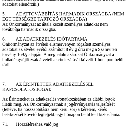
adatokat ellenőrzik.)
5. ADATTOVÁBBÍTÁS HARMADIK ORSZÁGBA (NEM
EGT TÉRSÉGBE TARTOZÓ ORSZÁGBA)
Az Önkormányzat az általa kezelt személyes adatokat nem
továbbítja harmadik országba.
6. AZ ADATKEZELÉS IDŐTARTAMA
Önkormányzat az átvételi elismervényen rögzített személyes
adatokat az átvétel évétől számított 8 évig őrzi meg a Számviteli
törvény 169.§ alapján. A meghatalmazásokat Önkormányzat a
hulladékgyűjtő zsák átvételi akció lezárását követő 1 hónapon belül
törli.
7. AZ ÉRINTETTEK ADATKEZELÉSSEL
KAPCSOLATOS JOGAI:
Az Érintetteket az adatkezelés vonatkozásában az alábbi jogok
illetik meg. Az Önkormányzatnak a jogérvényesítés teljesítését
(feltéve, ha hosszabbításra nem kerül sor) a kérelem, kérés
beérkezését követő legfeljebb egy hónapon belül kell biztosítania.
7.1 Hozzáféréshez való jog