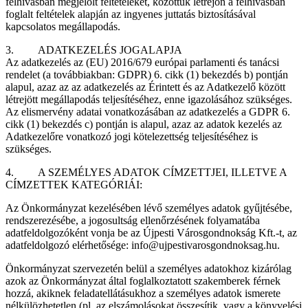
felhívásban megjelölt feltételeket, közöttük létrejön a felhívásban
foglalt feltételek alapján az ingyenes juttatás biztosításával
kapcsolatos megállapodás.
3. ADATKEZELÉS JOGALAPJA
Az adatkezelés az (EU) 2016/679 európai parlamenti és tanácsi
rendelet (a továbbiakban: GDPR) 6. cikk (1) bekezdés b) pontján
alapul, azaz az az adatkezelés az Érintett és az Adatkezelő között
létrejött megállapodás teljesítéséhez, enne igazolásához szükséges.
Az elismervény adatai vonatkozásában az adatkezelés a GDPR 6.
cikk (1) bekezdés c) pontján is alapul, azaz az adatok kezelés az
Adatkezelőre vonatkozó jogi kötelezettség teljesítéséhez is
szükséges.
4. A SZEMÉLYES ADATOK CÍMZETTJEI, ILLETVE A
CÍMZETTEK KATEGÓRIÁI:
Az Önkormányzat kezelésében lévő személyes adatok gyűjtésébe,
rendszerezésébe, a jogosultság ellenőrzésének folyamatába
adatfeldolgozóként vonja be az Újpesti Városgondnokság Kft.-t, az
adatfeldolgozó elérhetősége: info@ujpestivarosgondnoksag.hu.
Önkormányzat szervezetén belül a személyes adatokhoz kizárólag
azok az Önkormányzat által foglalkoztatott szakemberek férnek
hozzá, akiknek feladatellátásukhoz a személyes adatok ismerete
nélkülözhetetlen (pl, az elszámolásokat összesítik, vagy a könyvelési