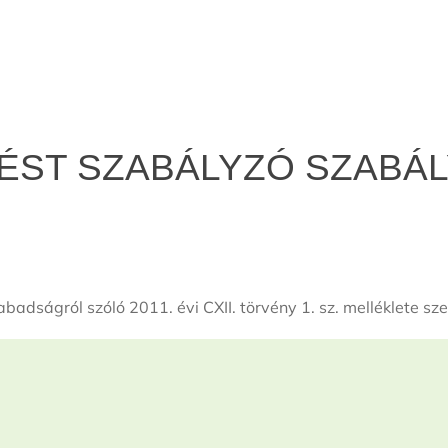
ST SZABÁLYZÓ SZABÁ
badságról szóló 2011. évi CXII. törvény 1. sz. melléklete szer