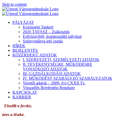
Skip to content
PÁLYÁZAT
Közösségi Tankert
2026 TAVASZ – Zsákosztás
Esővízgyűjtő, komposztáló pályázat
Szúnyoglárva-irtó osztás
HÍREK
BEJELENTÉS
KÖZÉRDEKŰ ADATOK
I. SZERVEZETI, SZEMÉLYZETI ADATOK
II. TEVÉKENYSÉGRE, MŰKÖDÉSRE
VONATKOZÓ ADATOK
III. GAZDÁLKODÁSI ADATOK
IV. MŰKÖDÉST SZABÁLYZÓ SZABÁLYZATOK
Vezetői adatok – 2009. évi CXXII Tv.
Visszaélés Bejelentési Rendszer
KAPCSOLAT
KARRIER
Elszállt a fecske,
üres a fészke,