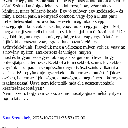
Azért ne legyünk szomorúak! És ne is gubbasszunk otthon a Netflix
előtt! Számtalan dolgot lehet csinálni most, hogy végre nincs
kánikula, nincs fullasztó hőség. Egy jó pulóver, egy széldzseki – és
irány a közeli park, a környező dombok, vagy épp a Duna-part!
Lehet beleszaladni az avarba, belevetni magunkat az épp
összegyűjtött kupacokba, sétálni, vagy túrázni egy jó nagyot. Sőt¸
még a bicajt sem kell elpakolni, csak kicsit jobban öltözzünk fel! De
legalább fogjunk egy takarót, egy bögre teát, vagy egy jó
lattét
és
üljünk ki a teraszra, vagy egy padra a házunk előtt és
gyönyörködjünk! Figyeljük meg a változást: milyen volt ez, vagy az
a növény, nyáron, amikor zöld és virágos, milyen
most
és
hogy
an lesz egyre több rajta a sárga/bordó levél, hogy
potyogtatja el a termését. Ezekből a termesekből, színes levelekből
vigyünk haza párat, csempésszünk egy kis őszi színkavalkádot a
lakásba is! Legyünk újra gyerekek, akik nem az elmúlást látják az
őszben, hanem az újdonságot, a másságot, a megváltozott környezet
izgalmasságát! Ugye nem felejtettük még el a gesztenyebábuk
készítésének fortélyait?
Nem hiszem, hogy van valaki, aki ne mosolyogna el néhány ilyen
figura láttán…
Sára Szerdahelyi
2025-10-22T11:25:53+02:00