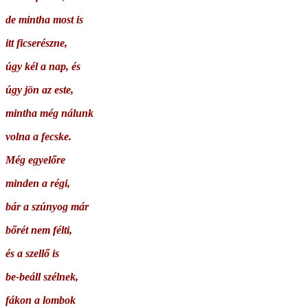
de mintha most is
itt ficserészne,
úgy kél a nap, és
úgy jön az este,
mintha még nálunk
volna a fecske.
Még egyelőre
minden a régi,
bár a szúnyog már
bőrét nem félti,
és a szellő is
be-beáll szélnek,
fákon a lombok