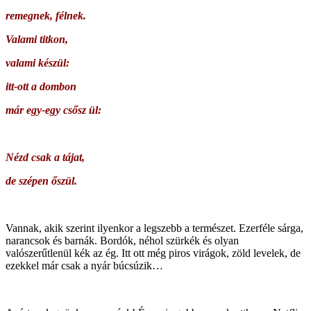
remegnek, félnek.
Valami titkon,
valami készül:
itt-ott a dombon
már egy-egy csősz ül:
Nézd csak a tájat,
de szépen őszül.
Vannak, akik szerint ilyenkor a legszebb a természet. Ezerféle sárga,
narancsok és barnák. Bordók, néhol szürkék és olyan
valószerűtlenül kék az ég. Itt ott még piros virágok, zöld levelek, de
ezekkel már csak a nyár búcsúzik…