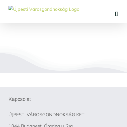
Skip
to
content
Kapcsolat
ÚJPESTI VÁROSGONDNOKSÁG KFT.
1044 Budapest, Óradna u. 2/a