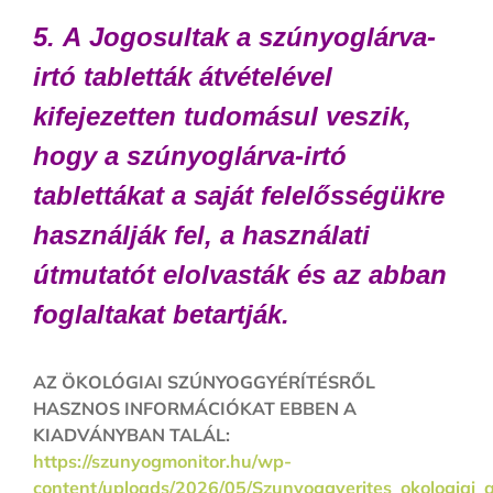
5. A Jogosultak a szúnyoglárva-
irtó tabletták átvételével
kifejezetten tudomásul veszik,
hogy a szúnyoglárva-irtó
tablettákat a saját felelősségükre
használják fel, a használati
útmutatót elolvasták és az abban
foglaltakat betartják.
AZ ÖKOLÓGIAI SZÚNYOGGYÉRÍTÉSRŐL
HASZNOS INFORMÁCIÓKAT EBBEN A
KIADVÁNYBAN TALÁL:
https://szunyogmonitor.hu/wp-
content/uploads/2026/05/Szunyoggyerites_okologiai_