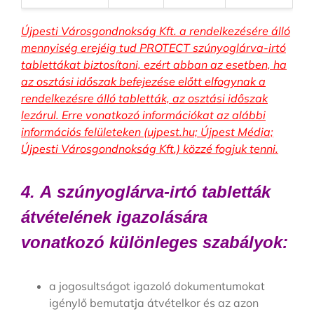
Újpesti Városgondnokság Kft. a rendelkezésére álló
mennyiség erejéig tud PROTECT szúnyoglárva-irtó
tablettákat biztosítani, ezért abban az esetben, ha
az osztási időszak befejezése előtt elfogynak a
rendelkezésre álló tabletták, az osztási időszak
lezárul. Erre vonatkozó információkat az alábbi
információs felületeken (ujpest.hu; Újpest Média;
Újpesti Városgondnokság Kft.) közzé fogjuk tenni.
4. A szúnyoglárva-irtó tabletták
átvételének igazolására
vonatkozó különleges szabályok:
a jogosultságot igazoló dokumentumokat
igénylő bemutatja átvételkor és az azon