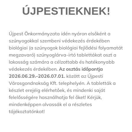
ÚJPESTIEKNEK!
Újpest Önkormányzata idén nyáron elsőként a
szúnyogokkal szembeni védekezés érdekében
biológiai (a szúnyogok biológiai fejlődési folyamatát
megzavaró) szúnyoglárva-irtó tablettákat oszt a
lakosság számára a célzottabb és hatékonyabb
védekezés érdekében.
Az osztás időpontja
2026.06.29.–2026.07.01.
között az Újpesti
Városgondnokság Kft. telephelyén. A tabletták a
készlet erejéig elérhetőek, és mindenki saját
felelősségére használhatja fel őket! Kérjük,
mindenképpen olvassák el a részletes
tájékoztatónkat!