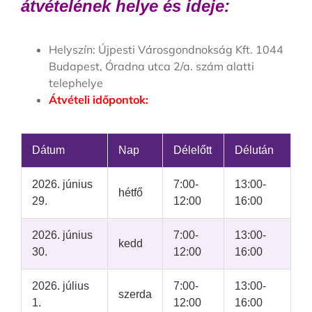
átvételének helye és ideje:
Helyszín: Újpesti Városgondnokság Kft. 1044
Budapest, Óradna utca 2/a. szám alatti
telephelye
Átvételi időpontok:
Dátum
Nap
Délelőtt
Délután
2026. június
7:00-
13:00-
hétfő
29.
12:00
16:00
2026. június
7:00-
13:00-
kedd
30.
12:00
16:00
2026. július
7:00-
13:00-
szerda
1.
12:00
16:00