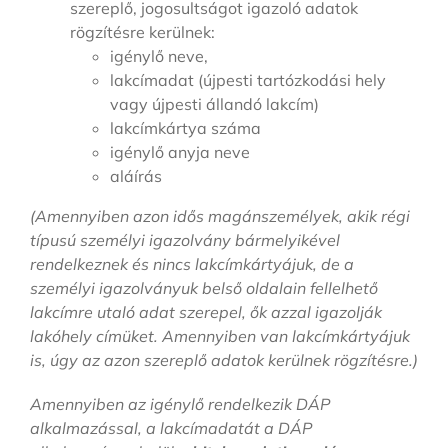
szereplő, jogosultságot igazoló adatok
rögzítésre kerülnek:
igénylő neve,
lakcímadat (újpesti tartózkodási hely
vagy újpesti állandó lakcím)
lakcímkártya száma
igénylő anyja neve
aláírás
(Amennyiben azon idős magánszemélyek, akik régi
típusú személyi igazolvány bármelyikével
rendelkeznek és nincs lakcímkártyájuk, de a
személyi igazolványuk belső oldalain fellelhető
lakcímre utaló adat szerepel, ők azzal igazolják
lakóhely címüket. Amennyiben van lakcímkártyájuk
is, úgy az azon szereplő adatok kerülnek rögzítésre.)
Amennyiben az igénylő rendelkezik DÁP
alkalmazással, a lakcímadatát a DÁP