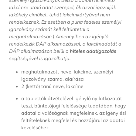
lakcímre utaló adat szerepel, ők azzal igazolják
lakóhely címüket, tehát lakcímkártyával nem
rendelkeznek. Ez esetben a puha fedeles személyi
igazolvány számát kell feltüntetni a
meghatalmazáson.) Amennyiben az igénylő
rendelkezik DÁP alkalmazással, a lakcímadatát a
DÁP alkalmazáson belül a
hiteles adatigazolás
segítségével is igazolhatja.
meghatalmazott neve, lakcíme, személyi
igazolvány száma, aláírása
2 (kettő) tanú neve, lakcíme
a tabletták átvételével igénylő nyilatkozatát
teszi, büntetőjogi felelőssége tudatában, hogy
adatai a valóságnak megfelelnek, az igénylési
feltételeknek megfelel és hozzájárul az adatai
kezeléséhez.