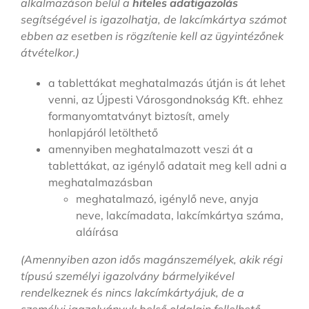
alkalmazáson belül a
hiteles adatigazolás
segítségével is igazolhatja, de lakcímkártya számot
ebben az esetben is rögzítenie kell az ügyintézőnek
átvételkor.)
a tablettákat meghatalmazás útján is át lehet
venni, az Újpesti Városgondnokság Kft. ehhez
formanyomtatványt biztosít, amely
honlapjáról letölthető
amennyiben meghatalmazott veszi át a
tablettákat, az igénylő adatait meg kell adni a
meghatalmazásban
meghatalmazó, igénylő neve, anyja
neve, lakcímadata, lakcímkártya száma,
aláírása
(Amennyiben azon idős magánszemélyek, akik régi
típusú személyi igazolvány bármelyikével
rendelkeznek és nincs lakcímkártyájuk, de a
személyi igazolványuk belső oldalain fellelhető