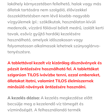
lakóhely környezetében fellelhető, halak vagy más
állatok tartására nem szolgáló, élővizekkel
összeköttetésben nem lévő kisebb-nagyobb
vízgyülemek (pl.: szökőkutak, használaton kívüli
medencék, vízzáró fóliával bélelt medrű, izolált kerti
tavak, esővíz gyűjtő hordók) kezelésére
használható, amelyek időszakosan vagy
folyamatosan alkalmasak lehetnek szúnyoglárva-
tenyészésre.
A tablettával kezelt víz kizárólag dísznövények és
pázsit öntözésére használható fel.
A tablettákat
szigorúan TILOS ivóvízbe tenni, azzal embereket,
állatokat itatni, valamint TILOS élelmiszernek
minősülő növények öntözésére használni.
A kezelés dózisa:
A kezelés megkezdése előtt
becsülje meg a kezelendő víz tömegét és
vízminőségét. A felhasználandó termék