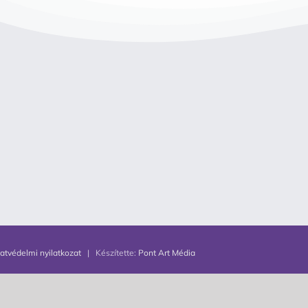
atvédelmi nyilatkozat
| Készítette:
Pont Art Média