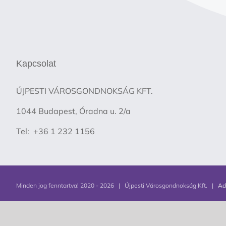
Kapcsolat
ÚJPESTI VÁROSGONDNOKSÁG KFT.
1044 Budapest, Óradna u. 2/a
Tel: +36 1 232 1156
Minden jog fenntartva! 2020 -
2026 | Újpesti Városgondnokság Kft. |
Ad