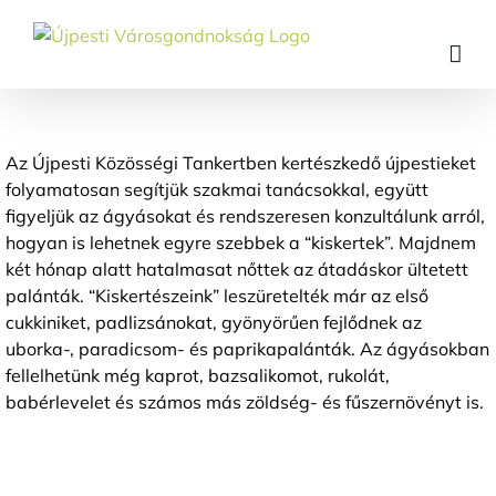
Skip
to
content
Az Újpesti Közösségi Tankertben kertészkedő újpestieket
folyamatosan segítjük szakmai tanácsokkal, együtt
figyeljük az ágyásokat és rendszeresen konzultálunk arról,
hogyan is lehetnek egyre szebbek a “kiskertek”. Majdnem
két hónap alatt hatalmasat nőttek az átadáskor ültetett
palánták. “Kiskertészeink” leszüretelték már az első
cukkiniket, padlizsánokat, gyönyörűen fejlődnek az
uborka-, paradicsom- és paprikapalánták. Az ágyásokban
fellelhetünk még kaprot, bazsalikomot, rukolát,
babérlevelet és számos más zöldség- és fűszernövényt is.