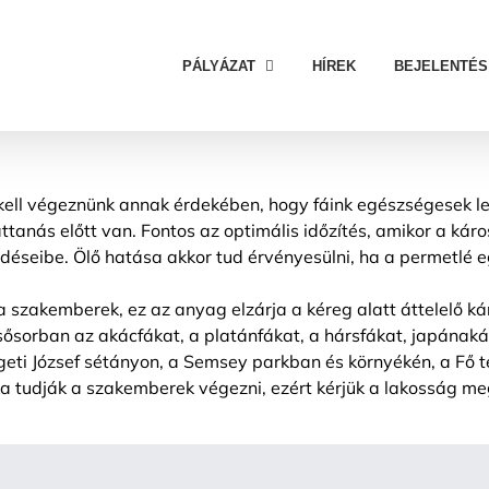
PÁLYÁZAT
HÍREK
BEJELENTÉS
ell végeznünk annak érdekében, hogy fáink egészségesek leg
tanás előtt van. Fontos az optimális időzítés, amikor a káro
déseibe. Ölő hatása akkor tud érvényesülni, ha a permetlé 
zakemberek, ez az anyag elzárja a kéreg alatt áttelelő kár
sősorban az akácfákat, a platánfákat, a hársfákat, japának
eti József sétányon, a Semsey parkban és környékén, a Fő té
a tudják a szakemberek végezni, ezért kérjük a lakosság me