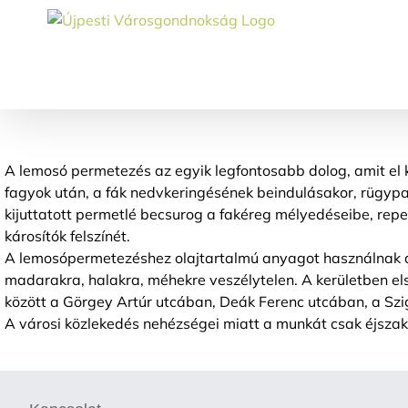
Skip
to
content
A lemosó permetezés az egyik legfontosabb dolog, amit el k
fagyok után, a fák nedvkeringésének beindulásakor, rügypat
kijuttatott permetlé becsurog a fakéreg mélyedéseibe, repe
károsítók felszínét.
A lemosópermetezéshez olajtartalmú anyagot használnak a s
madarakra, halakra, méhekre veszélytelen. A kerületben el
között a Görgey Artúr utcában, Deák Ferenc utcában, a Szig
A városi közlekedés nehézségei miatt a munkát csak éjszak