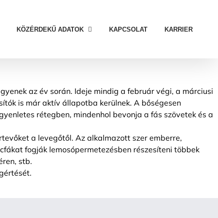
KÖZÉRDEKŰ ADATOK
KAPCSOLAT
KARRIER
yenek az év során. Ideje mindig a február végi, a márciusi
sítók is már aktív állapotba kerülnek. A bőségesen
egyenletes rétegben, mindenhol bevonja a fás szövetek és a
tevőket a levegőtől. Az alkalmazott szer emberre,
ácfákat fogják lemosópermetezésben részesíteni többek
ren, stb.
gértését.