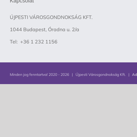
Kapcsolat
ÚJPESTI VÁROSGONDNOKSÁG KFT.
1044 Budapest, Óradna u. 2/a
Tel: +36 1 232 1156
Minden jog fenntartva! 2020 -
2026 | Újpesti Városgondnokság Kft. |
Ad