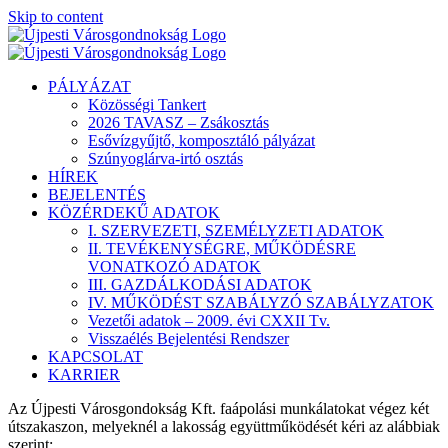
Skip to content
PÁLYÁZAT
Közösségi Tankert
2026 TAVASZ – Zsákosztás
Esővízgyűjtő, komposztáló pályázat
Szúnyoglárva-irtó osztás
HÍREK
BEJELENTÉS
KÖZÉRDEKŰ ADATOK
I. SZERVEZETI, SZEMÉLYZETI ADATOK
II. TEVÉKENYSÉGRE, MŰKÖDÉSRE
VONATKOZÓ ADATOK
III. GAZDÁLKODÁSI ADATOK
IV. MŰKÖDÉST SZABÁLYZÓ SZABÁLYZATOK
Vezetői adatok – 2009. évi CXXII Tv.
Visszaélés Bejelentési Rendszer
KAPCSOLAT
KARRIER
Az Újpesti Városgondokság Kft. faápolási munkálatokat végez két
útszakaszon, melyeknél a lakosság együttműködését kéri az alábbiak
szerint: