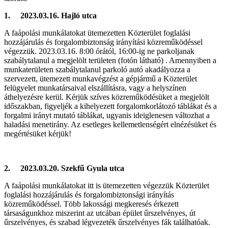
1. 2023.03.16. Hajló utca
A faápolási munkálatokat ütemezetten Közterület foglalási
hozzájárulás és forgalombiztonság irányítási közreműködéssel
végezzük. 2023.03.16. 8:00 órától, 16:00-ig ne parkoljanak
szabálytalanul a megjelölt területen (fotón látható) . Amennyiben a
munkaterületen szabálytalanul parkoló autó akadályozza a
szervezett, ütemezett munkavégzést a gépjármű a Közterület
felügyelet munkatársaival elszállításra, vagy a helyszínen
áthelyezésre kerül. Kérjük szíves közreműködésüket a megjelölt
időszakban, figyeljék a kihelyezett forgalomkorlátozó táblákat és a
forgalmi irányt mutató táblákat, ugyanis ideiglenesen változhat a
haladási menetirány. Az esetleges kellemetlenségért elnézésüket és
megértésüket kérjük!
2. 2023.03.20. Szekfű Gyula utca
A faápolási munkálatokat itt is ütemezetten végezzük Közterület
foglalási hozzájárulás és forgalombiztonsági irányítás
közreműködéssel. Több lakossági megkeresés érkezett
társaságunkhoz miszerint az utcában épület űrszelvényes, út
űrszelvényes, és szabad légvezeték űrszelvényes fák találhatóak.