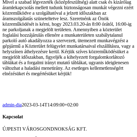
Mivel a szabad légvezeték (középfeszültség) alatt csak és kizárólag
áramlekapcsolás mellett tudunk biztonságosan munkát végezni ezért
közreműködve a szolgáltatóval a jelzett időszakban az
áramszolgálatás szüneteltetve lesz. Szeretnénk az Önök
közreműködését is kérni, hogy 2023.03.20-án 8:00 órától, 16:00-ig
ne parkoljanak a megjelölt területen. Amennyiben a közterület
foglalási hozzájárulás ellenére a munkaterületen szabálytalanul
parkoló autó akadályozza a szervezett, ütemezett munkavégzést a
gépjármű a Közterület felügyelet munkatársaival elszállításra, vagy a
helyszínen áthelyezésre kerül. Kérjük szíves közreműködésüket a
megjelölt időszakban, figyeljék a kihelyezett forgalomkorlátozó
táblákat és a forgalmi irányt mutató táblákat, ugyanis ideiglenesen
változhat a haladási menetirány. Az esetleges kellemetlenségért
elnézésüket és megértésüket kérjük!
admin-dia
2023-03-14T14:09:00+02:00
Kapcsolat
ÚJPESTI VÁROSGONDNOKSÁG KFT.