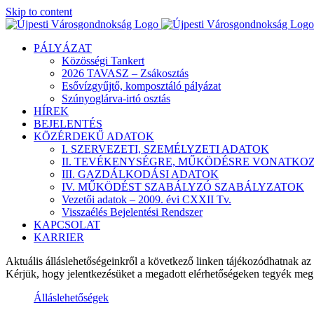
Skip to content
PÁLYÁZAT
Közösségi Tankert
2026 TAVASZ – Zsákosztás
Esővízgyűjtő, komposztáló pályázat
Szúnyoglárva-irtó osztás
HÍREK
BEJELENTÉS
KÖZÉRDEKŰ ADATOK
I. SZERVEZETI, SZEMÉLYZETI ADATOK
II. TEVÉKENYSÉGRE, MŰKÖDÉSRE VONATKO
III. GAZDÁLKODÁSI ADATOK
IV. MŰKÖDÉST SZABÁLYZÓ SZABÁLYZATOK
Vezetői adatok – 2009. évi CXXII Tv.
Visszaélés Bejelentési Rendszer
KAPCSOLAT
KARRIER
Aktuális álláslehetőségeinkről a következő linken tájékozódhatnak az
Kérjük, hogy jelentkezésüket a megadott elérhetőségeken tegyék meg
Álláslehetőségek