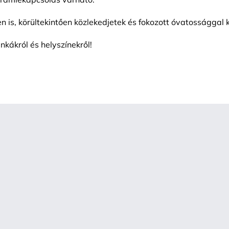
n is, körültekintően közlekedjetek és fokozott óvatossággal
unkákról és helyszínekről!