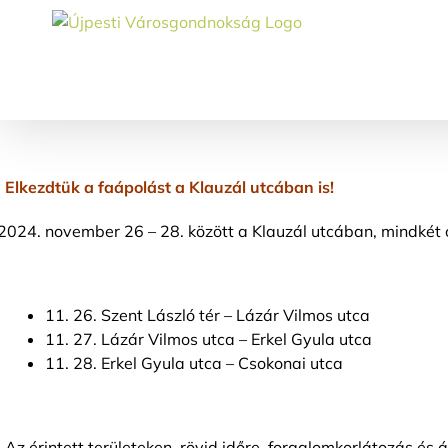
Skip
to
content
Elkezdtük a faápolást a Klauzál utcában is!
november 26 – 28. között a Klauzál utcában, mindkét o
11. 26. Szent László tér – Lázár Vilmos utca
11. 27. Lázár Vilmos utca – Erkel Gyula utca
11. 28. Erkel Gyula utca – Csokonai utca
Az érintett területeken, rövid időre, forgalomkorlátozás és