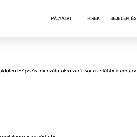
PÁLYÁZAT
HÍREK
BEJELENTÉS
ldalon faápolási munkálatokra kerül sor az alábbi ütemterv 
 áramlekapcsolás várható.