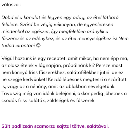
válaszol:
Dobd el a kanalat és legyen egy adag, az étel látható
felülete. Szórd be végig vékonyan, de egyenletesen
mindenhol az egészet, így megfelelően aránylik a
fűszerezés az edényhez, és az étel mennyiségéhez is! Nem
tudod elrontani
😊
Végül hoztunk is egy receptet, amit mikor, ha nem épp ma,
az olasz ételek világnapján, próbálnánk ki? Persze most
nem könnyű friss fűszerekhez, salátafélékhez jutni, de ez
ne szegje kedvünket! Kezdő lépésnek megteszi a szárított
is, vagy az a néhány, amit az ablakban nevelgetünk.
Tavaszig még van időnk belejönni, akkor pedig jöhetnek a
csodás friss saláták, zöldségek és fűszerek!
Sült padlizsán scamorza sajttal töltve, salátával.