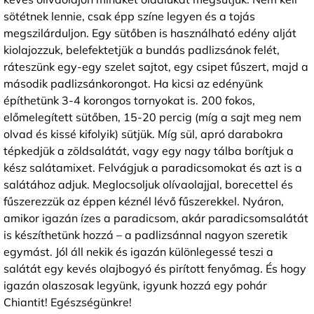
sötétnek lennie, csak épp színe legyen és a tojás
megszilárduljon. Egy sütőben is használható edény alját
kiolajozzuk, belefektetjük a bundás padlizsánok felét,
ráteszünk egy-egy szelet sajtot, egy csipet fűszert, majd a
második padlizsánkorongot. Ha kicsi az edényünk
építhetünk 3-4 korongos tornyokat is. 200 fokos,
előmelegített sütőben, 15-20 percig (míg a sajt meg nem
olvad és kissé kifolyik) sütjük. Míg sül, apró darabokra
tépkedjük a zöldsalátát, vagy egy nagy tálba borítjuk a
kész salátamixet. Felvágjuk a paradicsomokat és azt is a
salátához adjuk. Meglocsoljuk olívaolajjal, borecettel és
fűszerezzük az éppen kéznél lévő fűszerekkel. Nyáron,
amikor igazán ízes a paradicsom, akár paradicsomsalátát
is készíthetünk hozzá – a padlizsánnal nagyon szeretik
egymást. Jól áll nekik és igazán különlegessé teszi a
salátát egy kevés olajbogyó és pirított fenyőmag. És hogy
igazán olaszosak legyünk, igyunk hozzá egy pohár
Chiantit! Egészségünkre!