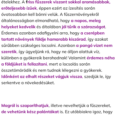
ételekhez. A
f
riss fűszerek viszont sokkal aromásabbak,
erőteljesebb ízűek
,
éppen ezért az ízesítés során
óvatosabban kell bánni velük. A fűszernövényekről
általánosságban elmondható, hogy
a napos, meleg
helyeket kedvelik
és általában
jól tűrik a szárazságot
.
Érdemes azonban odafigyelni arra, hogy
a
cserépben
tartott növények földje hamarabb kiszárad
,
így azokat
sűrűbben szükséges locsolni. Azonban
a pangó vizet nem
szeretik
,
így ügyeljünk rá, hogy ne álljon alattuk víz,
különben a gyökereik berohadnak! Valamint
érdemes néha
a földjüket is fellazítani
,
mert a locsolás során
összetömörödik és nem tudnak lélegezni a gyökerek.
Időnként az elhalt részeket vágjuk vissza
,
szedjük le, így
serkentve a növekedésüket.
Magról is szaporíthatjuk
, illetve nevelhetjük a fűszereket,
de vehetünk
kész palántákat
is. Ez utóbbiakra igaz, hogy