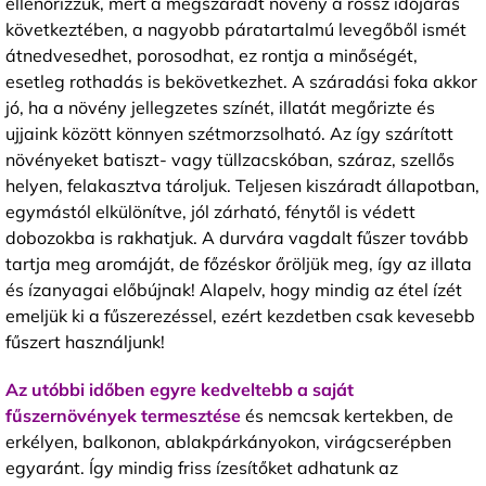
ellenőrizzük, mert a megszáradt növény a rossz időjárás
következtében, a nagyobb páratartalmú levegőből ismét
átnedvesedhet, porosodhat, ez rontja a minőségét,
esetleg rothadás is bekövetkezhet. A száradási foka akkor
jó, ha a növény jellegzetes színét, illatát megőrizte és
ujjaink között könnyen szétmorzsolható. Az így szárított
növényeket batiszt- vagy tüllzacskóban, száraz, szellős
helyen, felakasztva tároljuk. Teljesen kiszáradt állapotban,
egymástól elkülönítve, jól zárható, fénytől is védett
dobozokba is rakhatjuk. A durvára vagdalt fűszer tovább
tartja meg aromáját, de főzéskor őröljük meg, így az illata
és ízanyagai előbújnak! Alapelv, hogy mindig az étel ízét
emeljük ki a fűszerezéssel, ezért kezdetben csak kevesebb
fűszert használjunk!
Az utóbbi időben egyre kedveltebb a saját
fűszernövények termesztése
és nemcsak kertekben, de
erkélyen, balkonon, ablakpárkányokon, virágcserépben
egyaránt. Így mindig friss ízesítőket adhatunk az