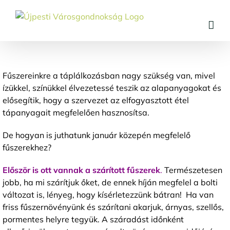
Skip
to
content
Fűszereinkre a táplálkozásban nagy szükség van, mivel
ízükkel, színükkel élvezetessé teszik az alapanyagokat és
elősegítik, hogy a szervezet az elfogyasztott étel
tápanyagait megfelelően hasznosítsa.
De hogyan is juthatunk január közepén megfelelő
fűszerekhez?
Először is ott vannak a szárított fűszerek
.
Természetesen
jobb, ha mi szárítjuk őket, de ennek híján megfelel a bolti
változat is, lényeg, hogy kísérletezzünk bátran! Ha van
friss fűszernövényünk és szárítani akarjuk, árnyas, szellős,
pormentes helyre tegyük. A száradást időnként