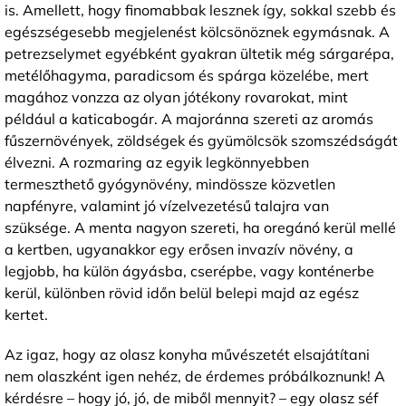
is. Amellett, hogy finomabbak lesznek így, sokkal szebb és
egészségesebb megjelenést kölcsönöznek egymásnak. A
petrezselymet egyébként gyakran ültetik még sárgarépa,
metélőhagyma, paradicsom és spárga közelébe, mert
magához vonzza az olyan jótékony rovarokat, mint
például a katicabogár. A majoránna szereti az aromás
fűszernövények, zöldségek és gyümölcsök szomszédságát
élvezni. A rozmaring az egyik legkönnyebben
termeszthető gyógynövény, mindössze közvetlen
napfényre, valamint jó vízelvezetésű talajra van
szüksége. A menta nagyon szereti, ha oregánó kerül mellé
a kertben, ugyanakkor egy erősen invazív növény, a
legjobb, ha külön ágyásba, cserépbe, vagy konténerbe
kerül, különben rövid időn belül belepi majd az egész
kertet.
Az igaz, hogy az olasz konyha művészetét elsajátítani
nem olaszként igen nehéz, de érdemes próbálkoznunk! A
kérdésre – hogy jó, jó, de miből mennyit? – egy olasz séf