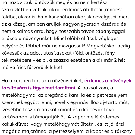
ha hazavittük, öntözzük meg és ha nem kertész
szaküzletben vettük, akkor érdemes átültetni „rendes”
földbe, akkor is, ha a konyhában akarjuk nevelgetni, mert
az a közeg, amiben árulják nagyon gyorsan kiszárad és
nem alkalmas arra, hogy hosszabb távon tápanyaggal
ellássa a növényünket. Minél előbb állítsuk végleges
helyére és többet már ne mozgassuk! Magvetéskor pedig
kövessük az adott utasításokat (föld, öntözés, fény
tekintetében) – és pl. a zsázsa esetében akár már 2 hét
múlva friss fűszerünk lehet!
Ha a kertben tartjuk a növényeinket,
érdemes a növények
társítására is figyelmet fordítani.
A bazsalikom, a
metélőhagyma, az oregánó a kamilla és a petrezselyem
szeretnek együtt lenni, növelik egymás illóolaj-tartalmát,
ízesebbé teszik a bazsalikomot és a kártevők távol
tartásában is támogatják őt. A kapor mellé érdemes
kakukkfüvet, vagy metélőhagymát ültetni, és itt jól érzi
magát a majoránna, a petrezselyem, a kapor és a tárkony