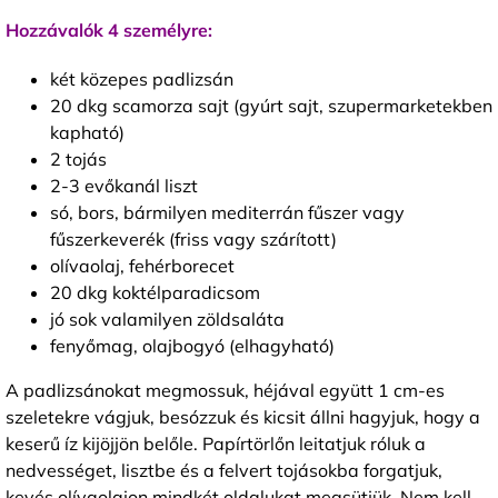
Hozzávalók 4 személyre:
két közepes padlizsán
20 dkg scamorza sajt (gyúrt sajt, szupermarketekben
kapható)
2 tojás
2-3 evőkanál liszt
só, bors, bármilyen mediterrán fűszer vagy
fűszerkeverék (friss vagy szárított)
olívaolaj, fehérborecet
20 dkg koktélparadicsom
jó sok valamilyen zöldsaláta
fenyőmag, olajbogyó (elhagyható)
A padlizsánokat megmossuk, héjával együtt 1 cm-es
szeletekre vágjuk, besózzuk és kicsit állni hagyjuk, hogy a
keserű íz kijöjjön belőle. Papírtörlőn leitatjuk róluk a
nedvességet, lisztbe és a felvert tojásokba forgatjuk,
kevés olívaolajon mindkét oldalukat megsütjük. Nem kell