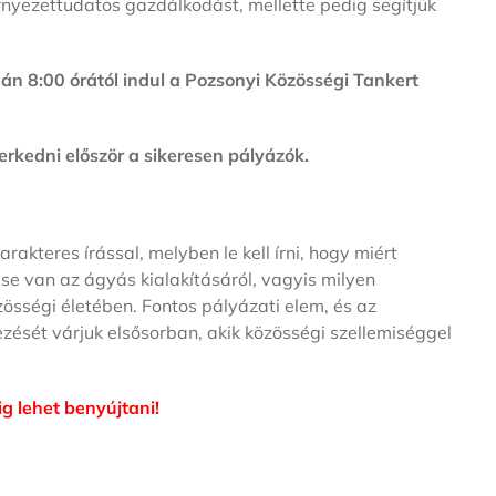
rnyezettudatos gazdálkodást, mellette pedig segítjük
án 8:00 órától indul a Pozsonyi Közösségi Tankert
rkedni először a sikeresen pályázók.
akteres írással, melyben le kell írni, hogy miért
se van az ágyás kialakításáról, vagyis milyen
össégi életében. Fontos pályázati elem, és az
ezését várjuk elsősorban, akik közösségi szellemiséggel
g lehet benyújtani!