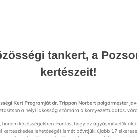
özösségi tankert, a Pozso
kertészeit!
ségi Kert Programját dr. Trippon Norbert polgármester jav
 biztosítson a helyi lakosság számára a környezettudatos, vá
anem közösségekben. Fontos, hogy az ágyásművelők aktív és
osi kertészkedés lehetőségét ismét bővítjük: újabb 17 sikere