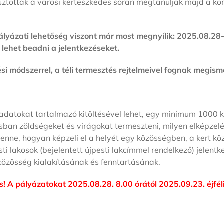
sztottak a városi kertészkedés során megtanulják majd a kö
lyázati lehetőség viszont már most megnyílik: 2025.08.28-
ehet beadni a jelentkezéseket.
módszerrel, a téli termesztés rejtelmeivel fognak megisme
adatokat tartalmazó kitöltésével lehet, egy minimum 1000 kar
sban zöldségeket és virágokat termeszteni, milyen elképzelé
enne, hogyan képzeli el a helyét egy közösségben, a kert köz
ti lakosok (bejelentett újpesti lakcímmel rendelkező) jelentk
 közösség kialakításának és fenntartásának.
! A pályázatokat 2025.08.28. 8.00 órától 2025.09.23. éjféli