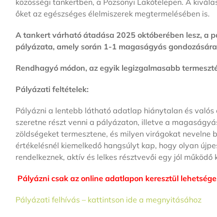
közösségi tankertben, a Pozsonyi Lakótelepen. A kivála
őket az egészséges élelmiszerek megtermelésében is.
A tankert várható átadása 2025 októberében lesz, a pá
pályázata, amely során 1-1 magaságyás gondozására l
Rendhagyó módon, az egyik legizgalmasabb termesztési 
Pályázati feltételek:
Pályázni a lentebb látható adatlap hiánytalan és valós 
szeretne részt venni a pályázaton, illetve a magaságyá
zöldségeket termesztene, és milyen virágokat nevelne b
értékelésnél kiemelkedő hangsúlyt kap, hogy olyan újpes
rendelkeznek, aktív és lelkes résztvevői egy jól működő
Pályázni csak az online adatlapon keresztül lehetséges
Pályázati felhívás – kattintson ide a megnyitásához