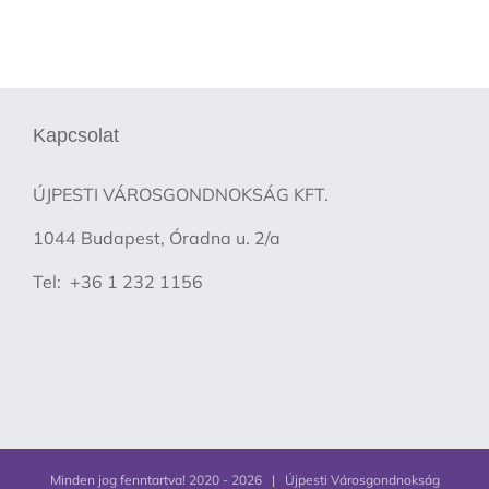
Kapcsolat
ÚJPESTI VÁROSGONDNOKSÁG KFT.
1044 Budapest, Óradna u. 2/a
Tel: +36 1 232 1156
Minden jog fenntartva! 2020 -
2026 | Újpesti Városgondnokság