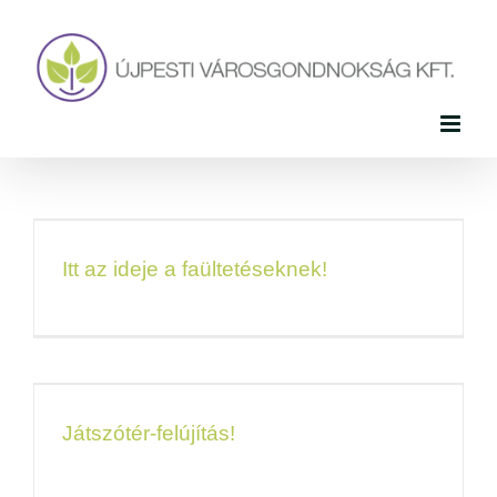
Skip
to
content
Itt az ideje a faültetéseknek!
Játszótér-felújítás!