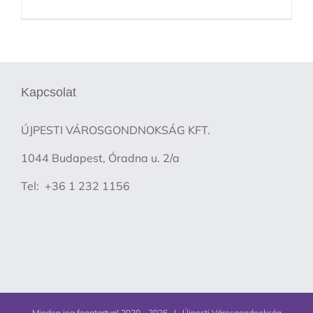
Kapcsolat
ÚJPESTI VÁROSGONDNOKSÁG KFT.
1044 Budapest, Óradna u. 2/a
Tel: +36 1 232 1156
Minden jog fenntartva! 2020 -
2026 | Újpesti Városgondnokság