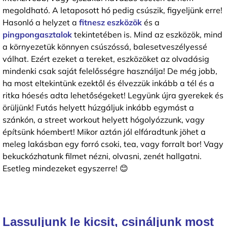
megoldható. A letaposott hó pedig csúszik, figyeljünk erre!
Hasonló a helyzet a
fitnesz eszközök
és a
pingpongasztalok
tekintetében is. Mind az eszközök, mind
a környezetük könnyen csúszóssá, balesetveszélyessé
válhat. Ezért ezeket a tereket, eszközöket az olvadásig
mindenki csak saját felelősségre használja! De még jobb,
ha most eltekintünk ezektől és élvezzük inkább a tél és a
ritka hóesés adta lehetőségeket! Legyünk újra gyerekek és
örüljünk! Futás helyett húzgáljuk inkább egymást a
szánkón, a street workout helyett hógolyózzunk, vagy
építsünk hóembert! Mikor aztán jól elfáradtunk jöhet a
meleg lakásban egy forró csoki, tea, vagy forralt bor! Vagy
bekuckózhatunk filmet nézni, olvasni, zenét hallgatni.
Esetleg mindezeket egyszerre! 😊
Lassuljunk le kicsit, csináljunk most