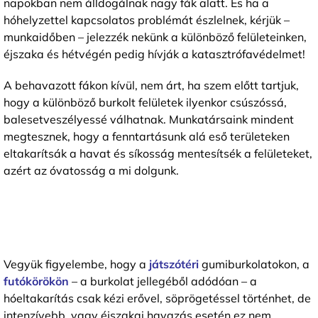
napokban nem álldogálnak nagy fák alatt. És ha a
hóhelyzettel kapcsolatos problémát észlelnek, kérjük –
munkaidőben – jelezzék nekünk a különböző felületeinken,
éjszaka és hétvégén pedig hívják a katasztrófavédelmet!
A behavazott fákon kívül, nem árt, ha szem előtt tartjuk,
hogy a különböző burkolt felületek ilyenkor csúszóssá,
balesetveszélyessé válhatnak. Munkatársaink mindent
megtesznek, hogy a fenntartásunk alá eső területeken
eltakarítsák a havat és síkosság mentesítsék a felületeket,
azért az óvatosság a mi dolgunk.
Vegyük figyelembe, hogy a
játszótéri
gumiburkolatokon, a
futókörökön
– a burkolat jellegéből adódóan – a
hóeltakarítás csak kézi erővel, söprögetéssel történhet, de
intenzívebb, vagy éjszakai havazás esetén ez nem