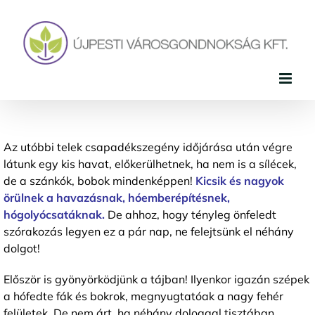
Skip
to
content
Az utóbbi telek csapadékszegény időjárása után végre
látunk egy kis havat, előkerülhetnek, ha nem is a sílécek,
de a szánkók, bobok mindenképpen!
Kicsik és nagyok
örülnek a havazásnak, hóemberépítésnek,
hógolyócsatáknak.
De ahhoz, hogy tényleg önfeledt
szórakozás legyen ez a pár nap, ne felejtsünk el néhány
dolgot!
Először is gyönyörködjünk a tájban! Ilyenkor igazán szépek
a hófedte fák és bokrok, megnyugtatóak a nagy fehér
felületek. De nem árt, ha néhány dologgal tisztában