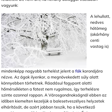
vagyunk:
A lehullott,
nedves
hótömeg
(akárhány
centi
vastag is)
mindenképp nagyobb terhelést jelent a
fák
koronájára
nézve. Az ágak ilyenkor, a megnövekedett súly alatt
könnyebben törhetnek. Ráadásul fagypont alatti
hőmérsékleten a fatest nem rugalmas, így terhelésre
szinte azonnal roppan. A Városgondnokságnál ebben az
időben kiemelten kezeljük a balesetveszélyes helyzetek
elhárítását, de azért jobban teszik, ha a következő