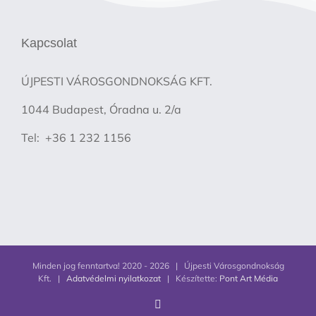
Kapcsolat
ÚJPESTI VÁROSGONDNOKSÁG KFT.
1044 Budapest, Óradna u. 2/a
Tel: +36 1 232 1156
Minden jog fenntartva! 2020 -
2026 | Újpesti Városgondnokság
Kft. |
Adatvédelmi nyilatkozat
| Készítette:
Pont Art Média
Facebook