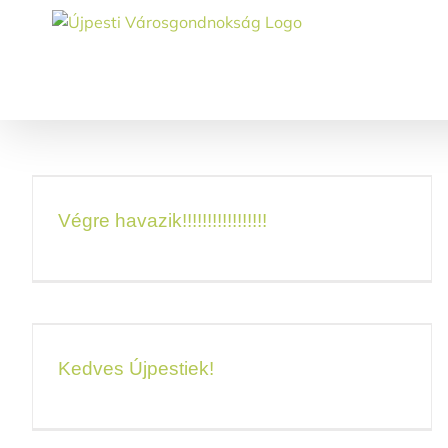
Skip
to
content
Végre havazik!!!!!!!!!!!!!!!!!
Kedves Újpestiek!