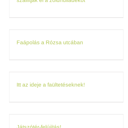
szállítják el a zöldhulladékot
Faápolás a Rózsa utcában
Itt az ideje a faültetéseknek!
Játszótér-felújítás!