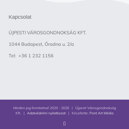
Kapcsolat
ÚJPESTI VÁROSGONDNOKSÁG KFT.
1044 Budapest, Óradna u. 2/a
Tel: +36 1 232 1156
Minden jog fenntartva! 2020 -
2026 | Újpesti Városgondnokság
Kft. |
Adatvédelmi nyilatkozat
| Készítette:
Pont Art Média
Facebook