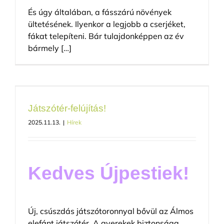
És úgy általában, a fásszárú növények
ültetésének. Ilyenkor a legjobb a cserjéket,
fákat telepíteni. Bár tulajdonképpen az év
bármely […]
Játszótér-felújítás!
2025.11.13.
|
Hírek
Kedves Újpestiek!
Új, csúszdás játszótoronnyal bővül az Álmos
elefánt játszótér. A gyerekek biztonsága