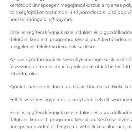
kertátadó ünnepségen megajándékozzuk a nyertes pály
zöldségfajtákat tartalmaz (
4 tő paradicsom, 3 tő paprika
uborka, mángold, újhagyma).
Ezzel is segíteni kívánjuk az elindulást és a gazdálkodá
délutáni, kora esti programra készüljön. A kertátadó ü
megjelenési felületein kerülnek közlésre.
Az idei nyár forrónak és szeszélyesnek ígérkezik, ezért
főszezonban termeszteni fognak, az általunk biztosítot
retek fajták).
Ajánlott beszerzési források: Oázis Dunakeszi, Biokiskert
Felhívjuk szíves figyelmét, bizonytalan helyről szárma
Ezzel is segíteni kívánjuk az elindulást és a gazdálkodá
délutáni, kora esti programra készüljön. Késő ősz lévén
ünnepségen videó és fényképfelvételek készülhetnek, mel