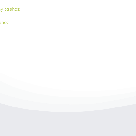
nyitáshoz
shoz