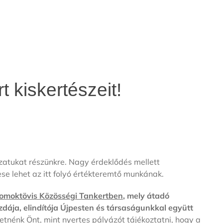
 kiskertészeit!
zatukat részünkre. Nagy érdeklődés mellett
ese lehet az itt folyó értékteremtő munkának.
Homoktövis Közösségi Tankertben
, mely átadó
dája, elindítója Újpesten és társaságunkkal együtt
retnénk Önt, mint nyertes pályázót tájékoztatni, hogy a