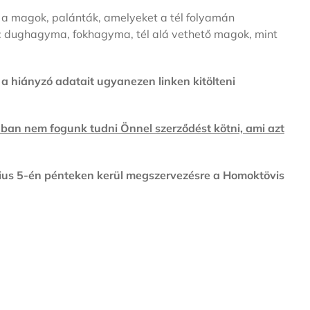
ok a magok, palánták, amelyeket a tél folyamán
t: dughagyma, fokhagyma, tél alá vethető magok, mint
e a hiányzó adatait ugyanezen linken kitölteni
ban nem fogunk tudni Önnel szerződést kötni, ami azt
nius 5-én pénteken kerül megszervezésre a Homoktövis