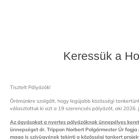
Keressük a Hom
Tisztelt Pályázók!
Örömünkre szolgált, hogy legújabb közösségi tankertünk
választottuk ki azt a 19 szerencsés pályázót, aki 2026. 
Az ágyásokat a nyertes pályázóknak ünnepélyes kerete
ünnepséget dr. Trippon Norbert Polgármester Úr fogja 
maga is szívügyének tekinti a közösségi tankert projek