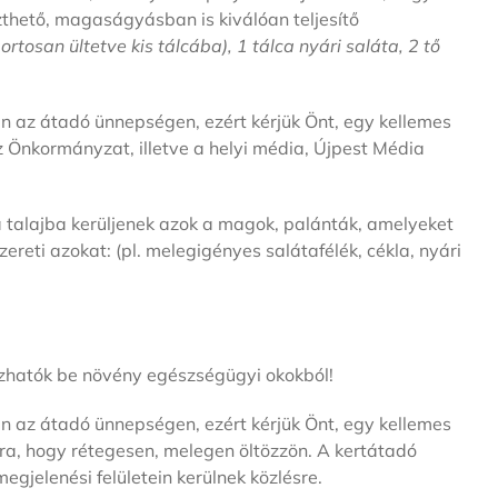
hető, magaságyásban is kiválóan teljesítő
rtosan ültetve kis tálcába), 1 tálca nyári saláta, 2 tő
ben az átadó ünnepségen, ezért kérjük Önt, egy kellemes
z Önkormányzat, illetve a helyi média, Újpest Média
 a talajba kerüljenek azok a magok, palánták, amelyeket
eti azokat: (pl. melegigényes salátafélék, cékla, nyári
hozhatók be növény egészségügyi okokból!
ben az átadó ünnepségen, ezért kérjük Önt, egy kellemes
rra, hogy rétegesen, melegen öltözzön. A kertátadó
gjelenési felületein kerülnek közlésre.