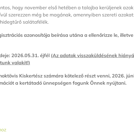
 fontos, hogy november első hetében a talajba kerüljenek az
n kívül szerezzen még be magának, amennyiben szereti azoka
hidegtűrő salátafélék.
isztrációs azonosítója beírása utána a ellenőrizze le,
illetv
eje: 2026.05.31. éjfél
(Az adatok visszaküldésének hiányá
tunk valakit!)
oktövis Kiskertész számára kötelező részt venni, 2026. jú
rmációt a kertátadó ünnepségen fogunk Önnek nyújtani.
hoz