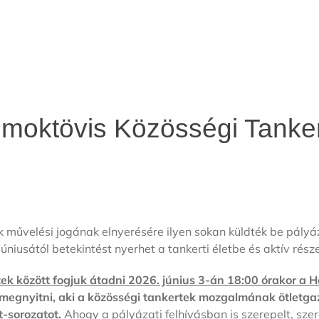
oktövis Közösségi Tankert
 művelési jogának elnyerésére ilyen sokan küldték be pályá
júniusától betekintést nyerhet a tankerti életbe és aktív rész
k között fogjuk átadni 2026. június 3-án 18:00 órakor a 
megnyitni, aki a közösségi tankertek mozgalmának ötletgaz
t-sorozatot.
Ahogy a pályázati felhívásban is szerepelt, sze