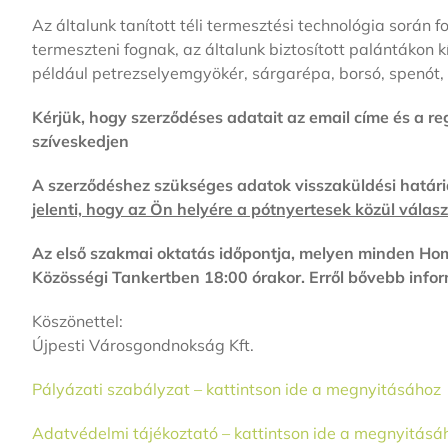
Az általunk tanított téli termesztési technológia során
termeszteni fognak, az általunk biztosított palántáko
például petrezselyemgyökér, sárgarépa, borsó, spenót, 
Kérjük, hogy szerződéses adatait az email címe és a reg
szíveskedjen
A szerződéshez szükséges adatok visszaküldési határid
jelenti, hogy az Ön helyére a pótnyertesek közül válasz
Az első szakmai oktatás időpontja, melyen minden Hom
Közösségi Tankertben 18:00 órakor. Erről bővebb info
Köszönettel:
Újpesti Városgondnokság Kft.
Pályázati szabályzat – kattintson ide a megnyitásához
Adatvédelmi tájékoztató – kattintson ide a megnyitásá