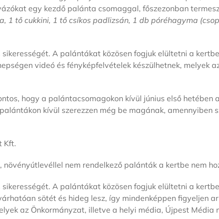
ázókat egy kezdő palánta csomaggal, főszezonban termeszt
, 1 tő cukkini, 1 tő csíkos padlizsán, 1 db póréhagyma (csopo
s sikerességét. A palántákat közösen fogjuk elültetni a kert
nnepségen videó és fényképfelvételek készülhetnek, melyek a
 fontos, hogy a palántacsomagokon kívül június első hetében
t palántákon kívül szerezzen még be magának, amennyiben szer
 Kft.
zó, növényútlevéllel nem rendelkező palánták a kertbe nem 
s sikerességét. A palántákat közösen fogjuk elültetni a kert
 várhatóan sötét és hideg lesz, így mindenképpen figyeljen a
yek az Önkormányzat, illetve a helyi média, Újpest Média me