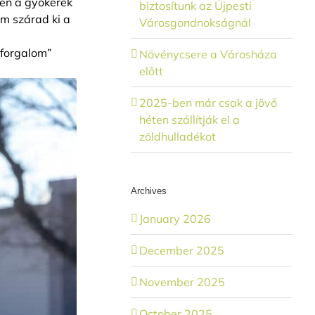
ben a gyökerek
biztosítunk az Újpesti
em szárad ki a
Városgondnokságnál
„forgalom”
Növénycsere a Városháza
előtt
2025-ben már csak a jövő
héten szállítják el a
zöldhulladékot
Archives
January 2026
December 2025
November 2025
October 2025