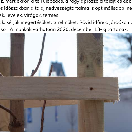
, mert ekkor a téli ülepedés, a fagy aprózza a talajt és eb
os időszakban a talaj nedvességtartalma is optimálisabb, n
k, levelek, virágok, termés.
k, kérjük megértésüket, türelmüket. Rövid időre a járdákon 
et sor. A munkák várhatóan 2020. december 13-ig tartanak.