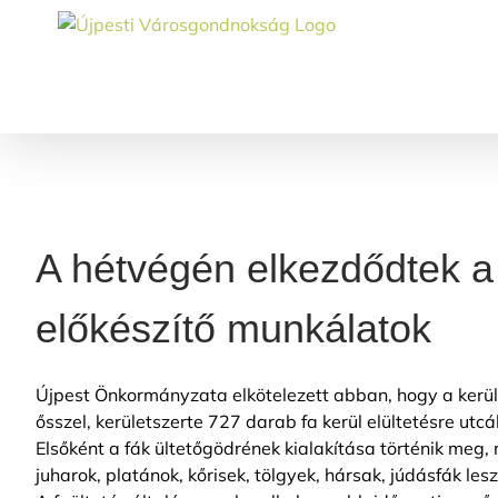
Skip
to
content
A hétvégén elkezdődtek a
előkészítő munkálatok
Újpest Önkormányzata elkötelezett abban, hogy a kerüle
ősszel, kerületszerte 727 darab fa kerül elültetésre ut
Elsőként a fák ültetőgödrének kialakítása történik meg, 
juharok, platánok, kőrisek, tölgyek, hársak, júdásfák lesz