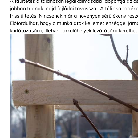
A faültetés általánosan legalkalmasabb időpontja az ősz
jobban tudnak majd fejlődni tavasszal. A téli csapadék
friss ültetés. Nincsenek már a növényen sérülékeny része
Előfordulhat, hogy a munkálatok kellemetlenséggel járna
korlátozására, illetve parkolóhelyek lezárására kerülh