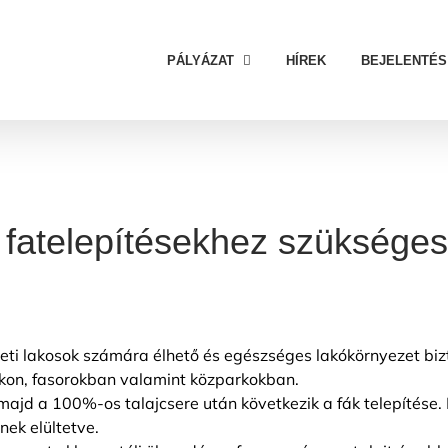
PÁLYÁZAT
HÍREK
BEJELENTÉS
 fatelepítésekhez szükséges
ti lakosok számára élhető és egészséges lakókörnyezet bizt
cákon, fasorokban valamint közparkokban.
majd a 100%-os talajcsere után következik a fák telepítése. 
nek elültetve.